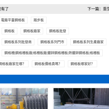
沒有了
下一篇：
重
電廠平臺鋼格板
踏步板
鋼格板
鋼格板廠家
鋼格板批發
鋼格板系列批發商
鋼格板系列門市
鋼格板系列生產廠家
鋼格柵|鋼格柵板廠|格柵板廠|鍍鋅鋼格柵板|熱鍍鋅鋼格板|格柵板
鋼格板廠家在哪？
鋼格板價格貴嗎？
鋼格板哪家好？