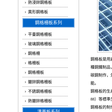
熱浸鋅鋼格板
異形鋼格板
鋼格柵板系列
平臺鋼格柵板
玻璃鋼格柵板
鋼格柵
鋼格板是用
格柵板
種鋼鐵制品
鋼格柵板
碳鋼制作，
鍍鋅鋼格柵板
能。
鋼格板的生產標
不銹鋼格柵板
88）等標準
熱鍍鋅格柵板
鋼格板的制
溝蓋板系列