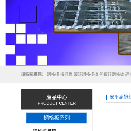
搜索關鍵詞：
鋼格柵
格柵板
鍍鋅鋼格柵板
熱鍍鋅鋼格板
鋼
產品中心
安平高祿
PRODUCT CENTER
鋼格板系列