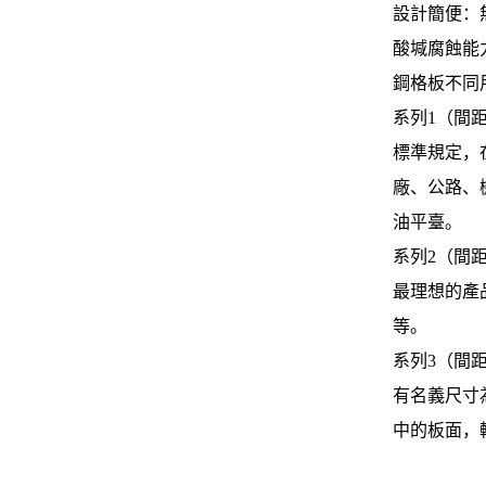
設計簡便：
酸堿腐蝕能力
鋼格板不同
系列1（間
標準規定，
廠、公路、
油平臺。
系列2（間
最理想的產
等。
系列3（間
有名義尺寸
中的板面，