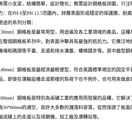
無需小支梁，結構簡單，設計簡化；無需設計鋼格板詳圖，只注
：在PH 6至PH 12.5范圍內，鋅層表面形成穩定的保護膜，耐
用途的系列分類：
距30mm）鋼格板是最常用型，用途遍及各工業領域的產品，這種
在整個鋼格板系列中，對表面沖擊具有最強的抵抗力。它廣泛地
機場和碼頭等平臺、走道和排水溝蓋、樓梯踏步等。其中齒型鋼
距40mm）鋼格板是最經濟最輕便型，符合英國標準規定的固定
品，即使在運輸設備走道那樣的負荷下也不例外，也可用來做倉
距60mm）鋼格板是特別為采礦工業的應用而發展的品種，它解
為50*60mm的通空，容許大多數的濺落料穿落，從而保證了板
輸送線上的走道以及球磨機，加工廠及運轉站等。