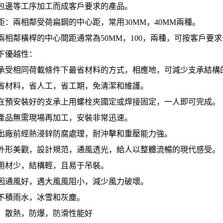
包邊等工序加工而成客戶要求的產品。
距：兩相鄰受荷扁鋼的中心距，常用30MM，40MM兩種。
兩相鄰橫桿的中心間距通常為50MM，100，兩種，可按客戶要
下優越性：
承受相同荷載條件下最省材料的方式，相應地，可減少支承結構
省材料，省人工，省工期，免清潔和維護。
在預安裝好的支承上用螺栓夾國定或焊接固定，一人即可完成。
產品無需現場再加工，安裝非常迅速。
出廠前經熱浸鋅防腐處理，耐沖擊和重壓能力強。
外形美觀，設計規范，通風透光，給人以整體流暢的現代感受。
用材少，結構輕，且易于吊裝。
因通風好，遇大風風阻小，減少風力破壞。
不積雨水，冰雪和灰塵。
，散熱，防爆，防滑性能好