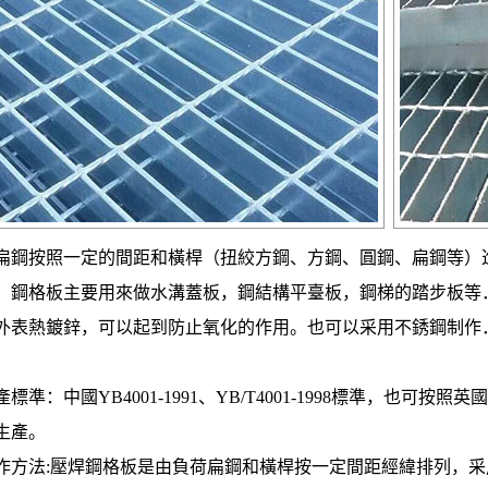
扁鋼按照一定的間距和橫桿（扭絞方鋼、方鋼、圓鋼、扁鋼等）
，鋼格板主要用來做水溝蓋板，鋼結構平臺板，鋼梯的踏步板等
外表熱鍍鋅，可以起到防止氧化的作用。也可以采用不銹鋼制作
準：中國YB4001-1991、YB/T4001-1998標準，也可按照英國BS4
生產。
作方法:壓焊鋼格板是由負荷扁鋼和橫桿按一定間距經緯排列，采