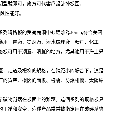
明型號即可，廠方可代客戶設計排板圖。
腐蝕性能好。
系列鋼格板的受荷扁鋼中心距離為30mm,符合美國
應用于電廠、提煉廠、污水處理廠、糧倉、化工
格板可用于潮濕、滑膩的地方，尤其適用于海上采
平臺，走道及樓梯的規格，在跨距小的場合下，這是
庫的貨架、樓閣的面板、棧橋、防護柵欄、太陽簾
決了礦物濺落在板面上的難題。這個系列的鋼格板具
面的干凈和安全，這種產品常常被指定用在破碎系統