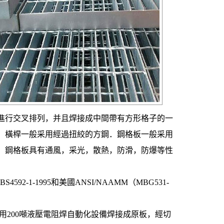
進行交叉排列，并且焊接成中間帶有方形格子的一
．橫桿一般采用經過扭絞的方鋼．鋼格板一般采用
．鋼格板具有通風，采光，散熱，防滑，防爆等性
592-1-1995和美國ANSI/NAAMM（MBG531-
用200噸液壓電阻焊自動化設備焊接成原板，經切