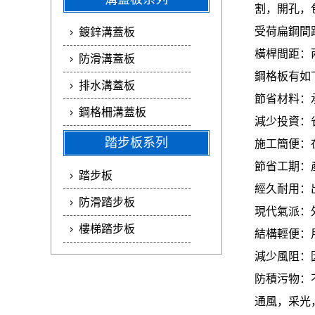
割，開孔，
受荷扁鋼間
鍍鋅溝蓋板
橫桿間距：
防滑溝蓋板
鋼格板有如
排水溝蓋板
節省材料：
鋼格柵溝蓋板
減少投資：
踏步板系列
施工簡便：
節省工期：
踏步板
經久耐用：
防滑踏步板
現代氣派：
樓梯踏步板
結構輕便：
減少風阻：
防積污物：
通風，采光