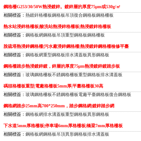
鋼格柵G253/30/50W熱浸鍍鋅。鍍鋅層的厚度75μm或530g/㎡
相關標簽：
熱鍍鋅格柵板
鋼格板吊頂
復合鋼格板
鋼格柵板
熱水站浸鋅格柵板|酸洗站熱浸鋅格柵板|熱浸鍍鋅格柵板
相關標簽：
鋼格板網
鋼格板吊頂
重型鋼格板
鋼格柵板
脫硫塔熱浸鋅鋼格柵|污水廠浸鋅鋼格柵|熱浸鍍鋅鋼格柵檢修平臺
相關標簽：
鋼格板網
重型鋼格板
排水溝蓋板
異形鋼格板
鋼格柵踏步熱浸鍍鋅鍍，鋅層的厚度75μm熱浸鍍鋅鍍踏步板
相關標簽：
玻璃鋼格柵板
不銹鋼格柵板
重型鋼格板
排水溝蓋板
碼頭格柵板重型|電廠格柵板5mm厚|平臺格柵板30高
相關標簽：
玻璃鋼格柵板
不銹鋼格柵板
電廠平臺鋼格板
復合鋼格板
鋼格網踏步25mm高700*250mm，踏步鋼格網|鍍鋅踏步網
相關標簽：
鋼格板網
排水溝蓋板
重型鋼格板
異形鋼格板
下水道5mm厚格柵板|停車場6mm厚格柵板|橋梁7mm厚格柵板
相關標簽：
鋼格板網
鋼格板吊頂
異形鋼格板
排水溝蓋板