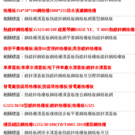
格柵板354*30*100鋼格柵1000*255排水過濾鋼格柵
相關標簽：
鋼格柵溝蓋板
熱鍍鋅鋼格板
鋼格板網
重型鋼格板
熱鍍鋅鋼格柵板\G323/40/100 縱嚴帶鋼0265E YE、T 4001熱鍍鋅鋼格
相關標簽：
鋼格柵溝蓋板
鋼格板網
平臺鋼格柵板
熱鍍鋅鋼格板
梯形平臺格柵板|扇形60度浸鋅格柵板|異形鍍鋅格柵板
相關標簽：
熱鍍鋅鋼格板
鋼格柵溝蓋板
熱鍍鋅格柵板
鍍鋅鋼格柵板
車庫蓋板|車庫水溝蓋板|地下停車廠水溝蓋板|鍍鋅水溝蓋板
相關標簽：
鍍鋅溝蓋板
熱鍍鋅鋼格板
鋼格板吊頂
壓焊鋼格板
發電廠脫硫塔格柵板|脫硫塔格柵板|發電廠格柵板
相關標簽：
熱鍍鋅格柵板
鋼格柵溝蓋板
復合鋼格板
鋼格板網
G325/30/50型鍍鋅格柵板|鍍鋅格柵板|格柵板G325
相關標簽：
鋼格柵溝蓋板
樓梯踏步板
平臺鋼格柵板
鍍鋅溝蓋板
樓面鋪設鋼格柵G255/30/100(YB/T4001-2019樓面鋼格柵
相關標簽：
鋼格板網
排水溝蓋板
熱鍍鋅格柵板
鋼格板吊頂