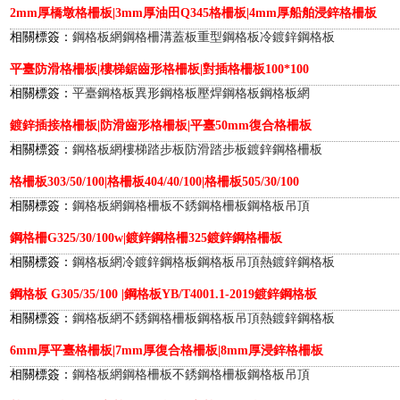
2mm厚橋墩格柵板|3mm厚油田Q345格柵板|4mm厚船舶浸鋅格柵板
相關標簽：
鋼格板網
鋼格柵溝蓋板
重型鋼格板
冷鍍鋅鋼格板
平臺防滑格柵板|樓梯鋸齒形格柵板|對插格柵板100*100
相關標簽：
平臺鋼格板
異形鋼格板
壓焊鋼格板
鋼格板網
鍍鋅插接格柵板|防滑齒形格柵板|平臺50mm復合格柵板
相關標簽：
鋼格板網
樓梯踏步板
防滑踏步板
鍍鋅鋼格柵板
格柵板303/50/100|格柵板404/40/100|格柵板505/30/100
相關標簽：
鋼格板網
鋼格柵板
不銹鋼格柵板
鋼格板吊頂
鋼格柵G325/30/100w|鍍鋅鋼格柵325鍍鋅鋼格柵板
相關標簽：
鋼格板網
冷鍍鋅鋼格板
鋼格板吊頂
熱鍍鋅鋼格板
鋼格板 G305/35/100 |鋼格板YB/T4001.1-2019鍍鋅鋼格板
相關標簽：
鋼格板網
不銹鋼格柵板
鋼格板吊頂
熱鍍鋅鋼格板
6mm厚平臺格柵板|7mm厚復合格柵板|8mm厚浸鋅格柵板
相關標簽：
鋼格板網
鋼格柵板
不銹鋼格柵板
鋼格板吊頂