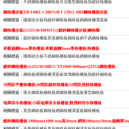
相關標簽：
不銹鋼格柵板
鋼格板吊頂
重型鋼格板
熱鍍鋅格柵板
鋼格柵步板YB/T4001.1-2007GB/T 13912-2002鋼格柵踏步板
相關標簽：
樓梯踏步板
熱鍍鋅鋼格板
鋼格板網
鋼格柵溝蓋板
鋼格柵步板(G555/30/100WFG)|鍍鋅鋼格柵步板|鋼格柵
相關標簽：
鍍鋅鋼格柵板
異形鋼格板
鋼格板網
不銹鋼格柵板
承載扁鋼8mm厚格柵板|承載扁鋼5mm厚格柵板|格柵板
相關標簽：
樓梯踏步板
不銹鋼格柵板
鋼格板網
鋼格柵板
鍍鋅鋼格柵板\G255/30/100FG T3\1000×800mm\Q235A鋼格柵板
相關標簽：
鋼格板網
鋼格柵溝蓋板
玻璃鋼格柵板
熱鍍鋅鋼格板
30間距平臺格柵板|40間距鍍鋅格柵板|50間距浸鋅格柵板
相關標簽：
復合鋼格板
鋼格板網
鋼格柵溝蓋板
重型鋼格板
地庫排水格柵板|小區地庫排水格柵板|熱浸鋅排水格柵板
相關標簽：
異形鋼格板
鋼格板網
鋼格柵溝蓋板
鋼格柵板
鍍鋅鋼格柵板 1800mmx1000 mm高30mm 網格100mmx30mm扁鋼厚5
相關標簽：
平臺鋼格柵板
異形鋼格板
鋼格柵溝蓋板
熱鍍鋅鋼格板