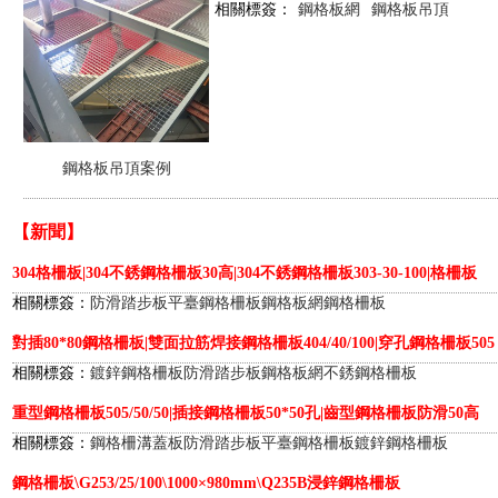
相關標簽：
鋼格板網
鋼格板吊頂
鋼格板吊頂案例
【新聞】
304格柵板|304不銹鋼格柵板30高|304不銹鋼格柵板303-30-100|格柵板
相關標簽：
防滑踏步板
平臺鋼格柵板
鋼格板網
鋼格柵板
對插80*80鋼格柵板|雙面拉筋焊接鋼格柵板404/40/100|穿孔鋼格柵板505
相關標簽：
鍍鋅鋼格柵板
防滑踏步板
鋼格板網
不銹鋼格柵板
重型鋼格柵板505/50/50|插接鋼格柵板50*50孔|齒型鋼格柵板防滑50高
相關標簽：
鋼格柵溝蓋板
防滑踏步板
平臺鋼格柵板
鍍鋅鋼格柵板
鋼格柵板\G253/25/100\1000×980mm\Q235B浸鋅鋼格柵板