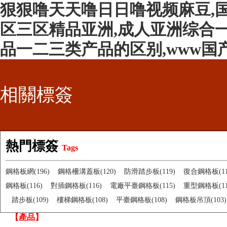
狠狠噜天天噜日日噜视频麻豆,
区三区精品亚洲,成人亚洲综合一
品一二三类产品的区别,www国
相關標簽
熱門標簽
Tags
鋼格板網(196)
鋼格柵溝蓋板(120)
防滑踏步板(119)
復合鋼格板(11
鋼格板(116)
對插鋼格板(116)
電廠平臺鋼格板(115)
重型鋼格板(11
踏步板(109)
樓梯鋼格板(108)
平臺鋼格板(108)
鋼格板吊頂(103)
【產品】