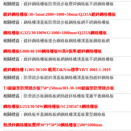
相關標簽：
鍍鋅鋼格柵板
防滑踏步板
壓焊鋼格板
不銹鋼格柵板
鍍鋅鋼格柵板\30×5mm\2000×1000×50mm\Q235A鍍鋅鋼格柵板
相關標簽：
鋼格柵溝蓋板
防滑踏步板
鋼格板網
不銹鋼格柵板
鋼格柵板\G325/30/100WG\1000×1000mm\Q235A鋼格柵板
相關標簽：
鍍鋅鋼格柵板
復合鋼格板
鋼格柵溝蓋板
鋼格板網
鋼格柵板G808/40/100鋼格柵板80高8個厚|鍍鋅鋼格柵板
相關標簽：
鍍鋅鋼格柵板
鋼格板網
鋼格柵溝蓋板
不銹鋼格柵板
鍍鋅鋼格柵 G305/30/100 載荷Z4kN/m標準YB/T 4001.1-2019
相關標簽：
防滑踏步板
鍍鋅溝蓋板
鋼格柵溝蓋板
熱鍍鋅鋼格板
T3鋸齒形防滑踏步板750*250mm303-30-100鋸齒形防滑踏步板
相關標簽：
防滑踏步板
鋼格板網
熱鍍鋅格柵板
電廠平臺鋼格板
鋼格柵板G253/30/50W鋼格柵板/SC230547A鋼格柵板
相關標簽：
鋼格板井蓋
鋼格板網
鋼格柵溝蓋板
重型鋼格板
熱浸鋅鋼格柵板壓焊30*3*50*50鋼格柵板1500*1000mm