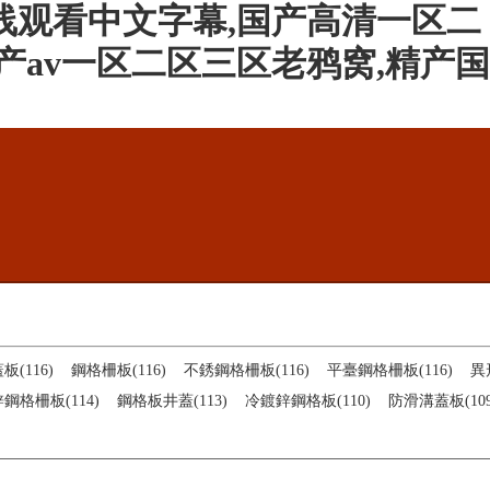
线观看中文字幕,国产高清一区二
产av一区二区三区老鸦窝,精产国
(116)
鋼格柵板(116)
不銹鋼格柵板(116)
平臺鋼格柵板(116)
異
鋼格柵板(114)
鋼格板井蓋(113)
冷鍍鋅鋼格板(110)
防滑溝蓋板(109